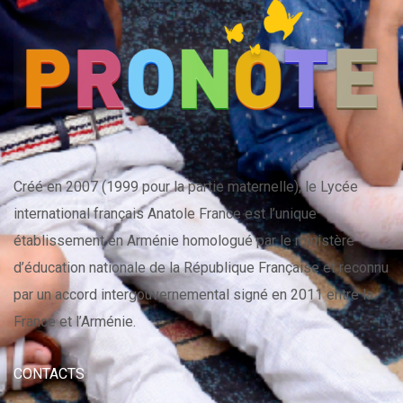
Créé en 2007 (1999 pour la partie maternelle), le Lycée
international français Anatole France est l’unique
établissement en Arménie homologué par le ministère
d’éducation nationale de la République Française et reconnu
par un accord intergouvernemental signé en 2011 entre la
France et l’Arménie.
CONTACTS