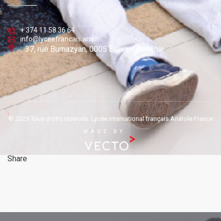
+ 374 11 58 36 64
info@lyceefrancais.am
37, rue Burnazyan, 0005 Erevan, Arménie
© 2025 Tous droits réservés. Lycée international français Anatole France
MADE BY
Share