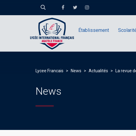
Établissement
Scolarit
Lycee Francais
>
News
>
Actualités
>
La revue d
News