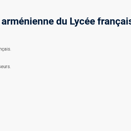
n arménienne du Lycée françai
nçais.
seurs.