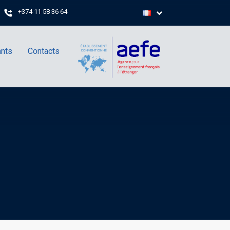
+374 11 58 36 64
ants
Contacts