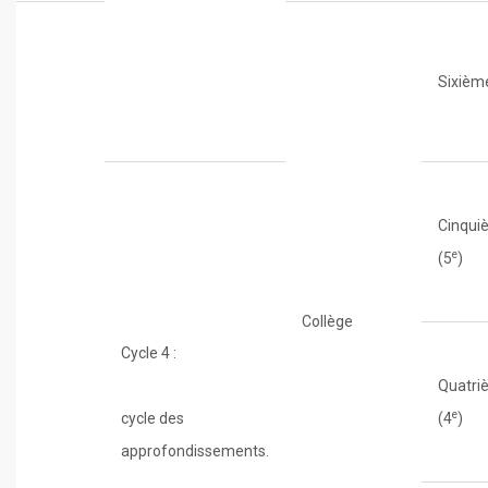
Sixièm
Cinqui
e
(5
)
Collège
Cycle 4 :
Quatri
e
cycle des
(4
)
approfondissements.