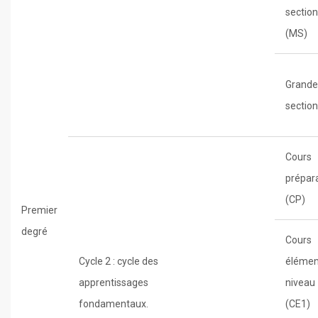
section
(MS)
Grande
section
Cours
prépar
(CP)
Premier
degré
Cours
Cycle 2 : cycle des
élémen
apprentissages
niveau
fondamentaux.
(CE1)